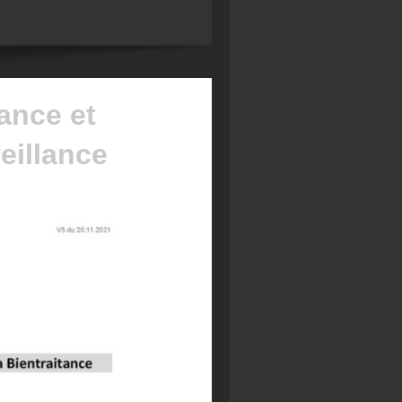
tance et
eillance