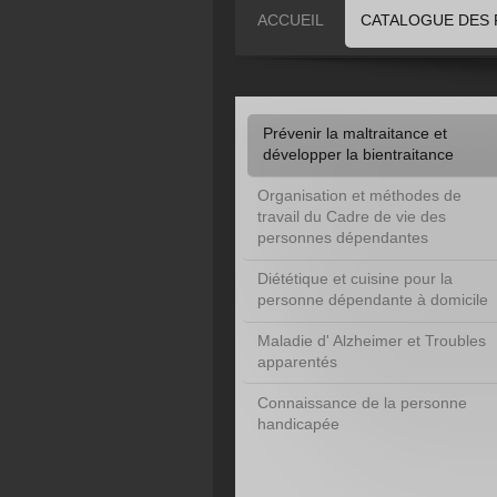
ACCUEIL
CATALOGUE DES 
Prévenir la maltraitance et
développer la bientraitance
Organisation et méthodes de
travail du Cadre de vie des
personnes dépendantes
Diététique et cuisine pour la
personne dépendante à domicile
Maladie d' Alzheimer et Troubles
apparentés
Connaissance de la personne
handicapée